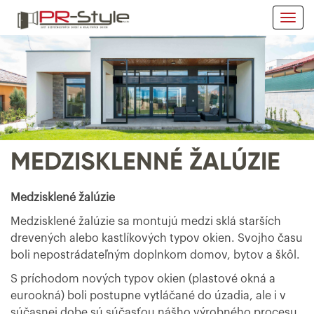
Togg
navi
MEDZISKLENNÉ ŽALÚZIE
Medzisklené žalúzie
Medzisklené žalúzie sa montujú medzi sklá starších
drevených alebo kastlíkových typov okien. Svojho času
boli nepostrádateľným doplnkom domov, bytov a škôl.
S príchodom nových typov okien (plastové okná a
eurookná) boli postupne vytláčané do úzadia, ale i v
súčasnej dobe sú súčasťou nášho výrobného procesu.