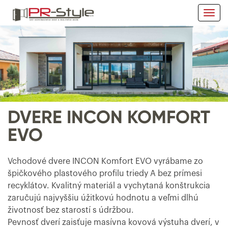
Togg
navi
DVERE INCON KOMFORT
EVO
Vchodové dvere INCON Komfort EVO vyrábame zo
špičkového plastového profilu triedy A bez prímesi
recyklátov. Kvalitný materiál a vychytaná konštrukcia
zaručujú najvyššiu úžitkovú hodnotu a veľmi dlhú
životnosť bez starostí s údržbou.
Pevnosť dverí zaisťuje masívna kovová výstuha dverí, v