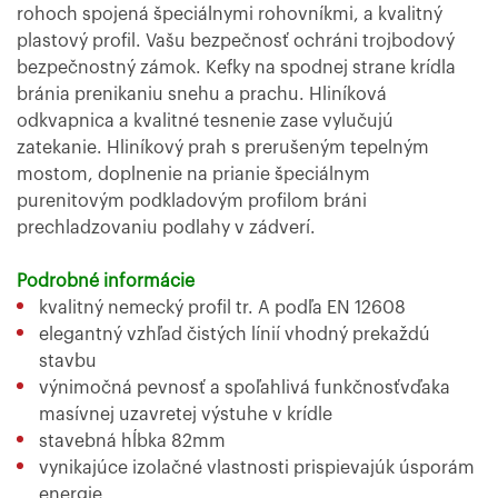
rohoch spojená špeciálnymi rohovníkmi, a kvalitný
plastový profil. Vašu bezpečnosť ochráni trojbodový
bezpečnostný zámok. Kefky na spodnej strane krídla
bránia prenikaniu snehu a prachu. Hliníková
odkvapnica a kvalitné tesnenie zase vylučujú
zatekanie. Hliníkový prah s prerušeným tepelným
mostom, doplnenie na prianie špeciálnym
purenitovým podkladovým profilom bráni
prechladzovaniu podlahy v zádverí.
Podrobné informácie
kvalitný nemecký profil tr. A podľa EN 12608
elegantný vzhľad čistých línií vhodný prekaždú
stavbu
výnimočná pevnosť a spoľahlivá funkčnosťvďaka
masívnej uzavretej výstuhe v krídle
stavebná hĺbka 82mm
vynikajúce izolačné vlastnosti prispievajúk úsporám
energie