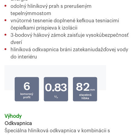
odolný hliníkový prah s prerušeným
tepelnýmmostom
vnútorné tesnenie doplnené kefkoua tesniacimi
čepieľkami prispieva k izolácii
3-bodový hákový zámok zaisťuje vysokúbezpečnosť
dverí
hliníková odkvapnica bráni zatekaniudažďovej vody
do interiéru
Výhody
Odkvapnica
Špeciálna hliníková odkvapnica v kombinácii s